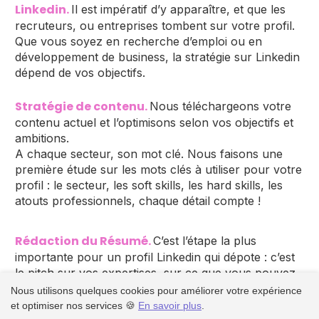
Linkedin. 
Il est impératif d’y apparaître, et que les 
recruteurs, ou entreprises tombent sur votre profil. 
Que vous soyez en recherche d’emploi ou en 
développement de business, la stratégie sur Linkedin 
dépend de vos objectifs.
Stratégie de contenu. 
Nous téléchargeons votre 
contenu actuel et l’optimisons selon vos objectifs et 
ambitions.
A chaque secteur, son mot clé. Nous faisons une 
première étude sur les mots clés à utiliser pour votre 
profil : le secteur, les soft skills, les hard skills, les 
atouts professionnels, chaque détail compte !
Rédaction du Résumé. 
C’est l’étape la plus 
importante pour un profil Linkedin qui dépote : c’est 
le pitch sur vos expertises, sur ce que vous pouvez 
apporter à une entreprise. Nous le rédigeons pour 
Nous utilisons quelques cookies pour améliorer votre expérience
vous et nous l’uploadons sur le profil.
et optimiser nos services 🍪
En savoir plus
.